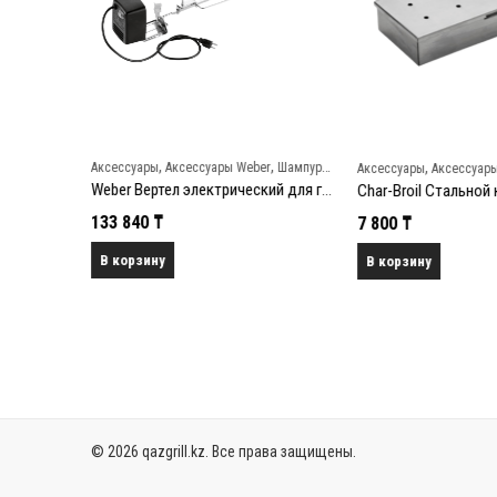
,
,
,
,
leon
Шампуры и вертелы
Аксессуары
Аксессуары Weber
Шампуры и вертелы
Аксессуары
Аксессуары 
Napoleon Насадка на вертел (шампуры)
Weber Вертел электрический для гриля Spirit 200/300
133 840
₸
7 800
₸
В корзину
В корзину
© 2026 qazgrill.kz. Все права защищены.