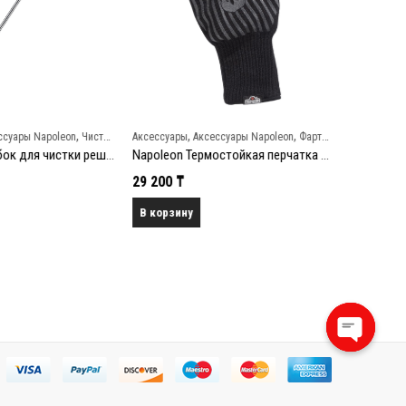
,
,
,
ссуары Napoleon
Чистка и уход
Аксессуары
Аксессуары Napoleon
Фартуки и перчатки
Аксессуары
Napoleon Скребок для чистки решеток гриля
Napoleon Термостойкая перчатка для гриллинга
29 200
₸
69 000
₸
В корзину
В корзин
Open
chaty