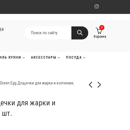
0
134
Корзина
ИЛЬ КУХНИ
АКСЕССУАРЫ
ПОСУДА
 Green Egg Дощечки для жарки и копчения,
щечки для жарки и
Weber Кедровые доски
Big Green Egg Дощечки
для копчения
для жарки и копчения,
 шт.
можжевельник
25 740
₸
3 790
₸
виргинский, 2 шт.