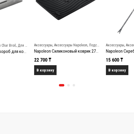
,
,
,
,
Аксессуары
Аксессуары Napoleon
Подставки и ростеры
Аксессуары
Аксе
Char Broil
Для копчения
Napoleon Силиконовый коврик 27х37 см
Char-Broil Стальной короб для копчения
22 700
₸
15 600
₸
В корзину
В корзину