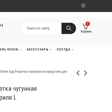
0
134
Корзина
ИЛЬ КУХНИ
АКСЕССУАРЫ
ПОСУДА
 Green Egg Решетка чугунная полукруглая для
етка чугунная
Napoleon Чугунный
Napoleon Чугунный
гриль-противень
гриль-противень
риля L
'Планча' для моделей
'Планча' для моделей
78 000
65 000
₸
₸
Rogue-525/625
325/410/495/600/750