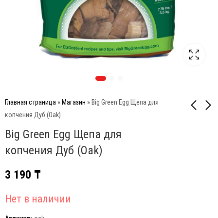
Главная страница
»
Магазин
»
Big Green Egg Щепа для
копчения Дуб (Oak)
Big Green Egg Щепа для
Big Green Egg Щепа для
Big Green Egg Щепа для
копчения Пекан (Pecan)
копчения Мескит
копчения Дуб (Oak)
(Mesquite)
3 190
₸
3 190
₸
3 190
₸
Нет в наличии