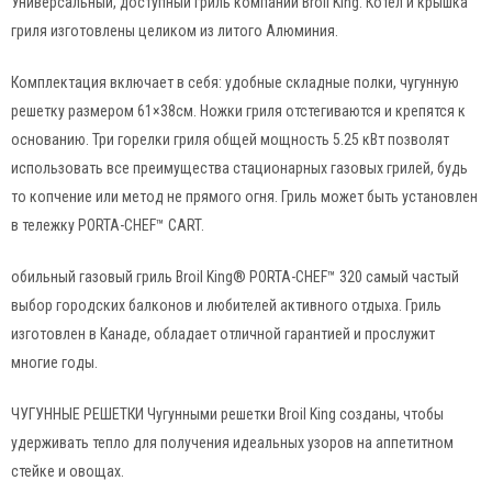
Универсальный, доступный гриль компании Broil King. Котел и крышка
гриля изготовлены целиком из литого Алюминия.
Комплектация включает в себя: удобные складные полки, чугунную
решетку размером 61×38см. Ножки гриля отстегиваются и крепятся к
основанию. Три горелки гриля общей мощность 5.25 кВт позволят
использовать все преимущества стационарных газовых грилей, будь
то копчение или метод не прямого огня. Гриль может быть установлен
в тележку PORTA-CHEF™ CART.
обильный газовый гриль Broil King® PORTA-CHEF™ 320 самый частый
выбор городских балконов и любителей активного отдыха. Гриль
изготовлен в Канаде, обладает отличной гарантией и прослужит
многие годы.
ЧУГУННЫЕ РЕШЕТКИ Чугунными решетки Broil King созданы, чтобы
удерживать тепло для получения идеальных узоров на аппетитном
стейке и овощах.