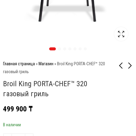
Главная страница
»
Магазин
»
Broil King PORTA-CHEF™ 320
газовый гриль
Broil King PORTA-CHEF™ 320
Pro Iroda O-GRILL 500
Napoleon TravelQ PRO-
гриль газовый
285 переносной
газовый гриль
переносной, синий +
газовый гриль
31 500
329 000
₸
₸
адаптер А
499 900
₸
В наличии