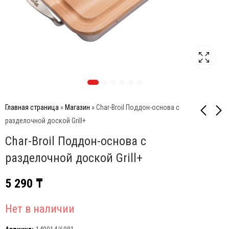
Главная страница
»
Магазин
»
Char-Broil Поддон-основа с
разделочной доской Grill+
Char-Broil Поддон-основа с
Big Green Egg Лопатка
Big Green Egg Стальные
BBQ
когти для мяса
разделочной доской Grill+
5 490
5 190
₸
₸
5 290
₸
Нет в наличии