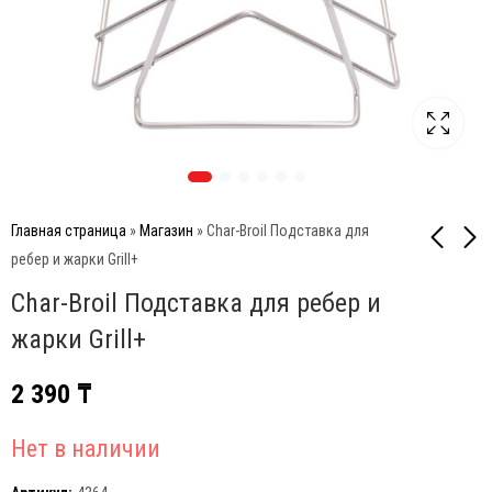
Главная страница
»
Магазин
»
Char-Broil Подставка для
ребер и жарки Grill+
Char-Broil Подставка для ребер и
Char-Broil Форма для
Char-Broil Ростер для
жарки перца Grill+
курицы с креплением
жарки Grill+
для емкости Grill+
2 990
₸
5 600
₸
2 390
₸
Нет в наличии