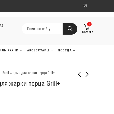
0
134
Корзина
ИЛЬ КУХНИ
АКСЕССУАРЫ
ПОСУДА
r-Broil Форма для жарки перца Grill+
для жарки перца Grill+
Monolith Подставка для
Char-Broil Подставка
запекания ребрышек
для ребер и жарки Grill+
3 300
2 390
₸
₸