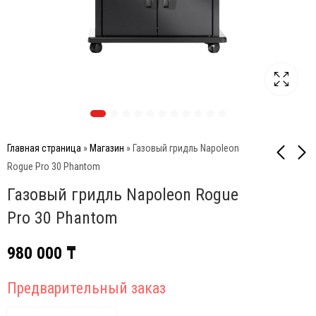
Главная страница
»
Магазин
»
Газовый гридль Napoleon
Rogue Pro 30 Phantom
Газовый гридль Napoleon Rogue
Napoleon Rogue PRO-S
Встраиваемый газовый
425 газовый гриль,
гриль Char-Broil
Pro 30 Phantom
(стальной, с ИК
Medallion Series™ 4S
1 330 000
1 190 000
₸
₸
горелкой 3/3)
980 000
₸
Предварительный заказ