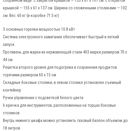
собранном виде: c закрытой крышкой — 155 x 61 x 107 см. с открытой
крышкой — 155 x 61 x 137 см. Ширина со сложенными столиками — 102
см. Вес: 60 кг (в коробке 71.5 кг)
3 основных горелки мощностью 10.8 кВт
Система электронного зажигания обеспечивает быстрый и легкий
запуск
Противень для жарки из нержавеющей стали 403 марки размером 70 x
44 см
Решетка второго уровня для подогрева и сохранения продуктов
горячими размером 60 x 15 см
Складные боковые столики, в левом столике установлен съемный
контейнер
Ручки управления с подсветкой белого цвета
6 крючка для инструментов, расположенных на торцах боковых
столиков
Внутрь нижнего шкафа можно установить газовый баллон объемом до
18 литров