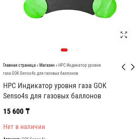
Главная страница
»
Магазин
»
HPC Индикатор уровня
газа GOK Senso4s для газовых баллонов
HPC Индикатор уровня газа GOK
Big Green Egg Решетка
Ragasco LPG
чугунная для гриля L
Полимерно-
Senso4s для газовых баллонов
(диаметр 46 см)
композитный газовый
16 490
15 600
₸
₸
баллон 24,5 л,
15 600
₸
заправленный
Нет в наличии