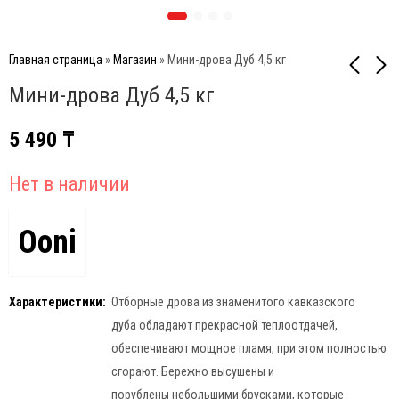
Главная страница
»
Магазин
»
Мини-дрова Дуб 4,5 кг
Мини-дрова Дуб 4,5 кг
Брикеты для розжига
Мини-дрова Дуб 4,5 кг
5 490
₸
Файерап 72 таб.
5 490
₸
399
₸
Нет в наличии
Ooni
Характеристики:
Отборные дрова из знаменитого кавказского
дуба обладают прекрасной теплоотдачей,
обеспечивают мощное пламя, при этом полностью
сгорают. Бережно высушены и
порублены небольшими брусками, которые