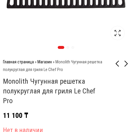
Главная страница
»
Магазин
»
Monolith Чугунная решетка
полукруглая для гриля Le Chef Pro
Monolith Чугунная решетка
Weber Решетка
Monolith Чугунная
чугунная для SmokeFire
решетка для гриля Le
полукруглая для гриля Le Chef
ЕХ4
Chef
10 900
10 700
₸
₸
Pro
11 100
₸
Нет в наличии