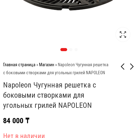
Главная страница
»
Магазин
»
Napoleon Чугунная решетка
с боковыми створками для угольных грилей NAPOLEON
Napoleon Чугунная решетка с
Big Green Egg Решетка
Big Green Egg Решетка
чугунная для гриля M
чугунная для гриля
боковыми створками для
(диаметр 38 см)
S/MX (диаметр 33 см)
14 290
13 190
₸
₸
угольных грилей NAPOLEON
84 000
₸
Нет в наличии