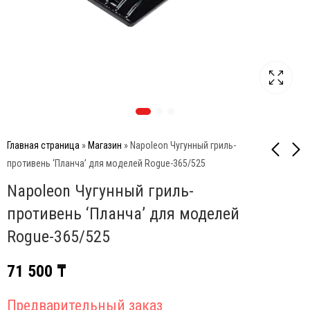
Главная страница
»
Магазин
»
Napoleon Чугунный гриль-
противень ‘Планча’ для моделей Rogue-365/525
Napoleon Чугунный гриль-
Napoleon Чугунный
Weber Стейковая
гриль-противень
решетка из чугуна
противень ‘Планча’ для моделей
'Планча' для моделей
Gourmet BBQ System
78 000
55 500
₸
₸
Rogue-365/525
Rogue-425/525/625
71 500
₸
Предварительный заказ