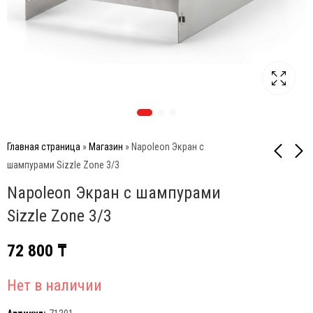
Главная страница
»
Магазин
»
Napoleon Экран с
шампурами Sizzle Zone 3/3
Napoleon Экран с шампурами
Napoleon Вертел с 4-мя
Napoleon Насадка на
зажимами и
вертел (корзинка) из
Sizzle Zone 3/3
электромотором для
нержавеющей стали
189 000
78 000
₸
₸
грилей 485/495/500
72 800
₸
Нет в наличии