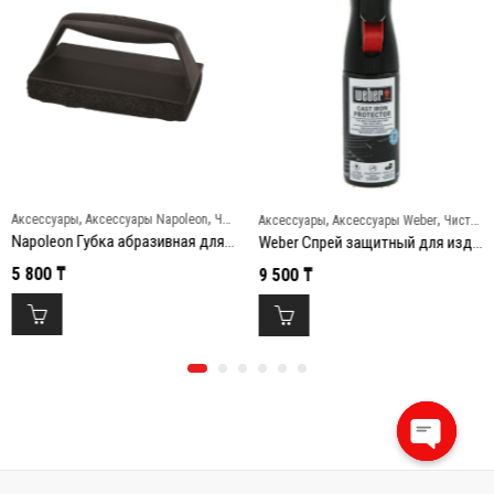
,
,
,
,
Аксессуары
Аксессуары Napoleon
Чистка и уход
Аксессуары
Аксессуары Weber
Чистка и уход
Napoleon Губка абразивная для чистки решеток гриля
Weber Спрей защитный для изделий из чугуна
5 800
₸
9 500
₸
Open
chaty