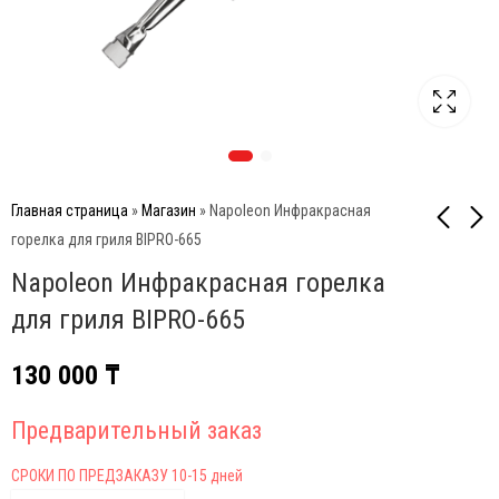
Главная страница
»
Магазин
»
Napoleon Инфракрасная
горелка для гриля BIPRO-665
Napoleon Инфракрасная горелка
Специя приправа
Инфракрасная горелка
универсальная в мини
для грилей серии
для гриля BIPRO-665
мельнице 50г
Prestige PRO™ 500
2 500
130 000
₸
₸
130 000
₸
Предварительный заказ
СРОКИ ПО ПРЕДЗАКАЗУ 10-15 дней