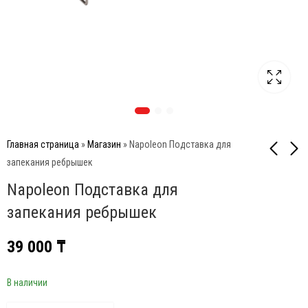
Главная страница
»
Магазин
»
Napoleon Подставка для
запекания ребрышек
Napoleon Подставка для
Big Green Egg
Char-Broil Ростер для
Вертикальная
курицы
запекания ребрышек
подставка для индейки
28 500
₸
6 100
₸
39 000
₸
В наличии