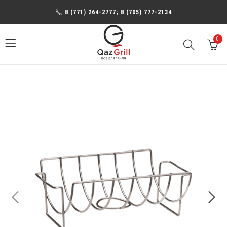
8 (771) 264-2777; 8 (705) 777-2134
0