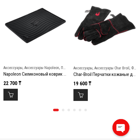
,
,
,
,
Аксессуары
Аксессуары Napoleon
Подставки и ростеры
Аксессуары
Аксессуары Char Broil
Фартуки и перчатки
Napoleon Силиконовый коврик 27х37 см
Char-Broil Перчатки кожаные для гриля new
22 700
₸
19 600
₸
Open