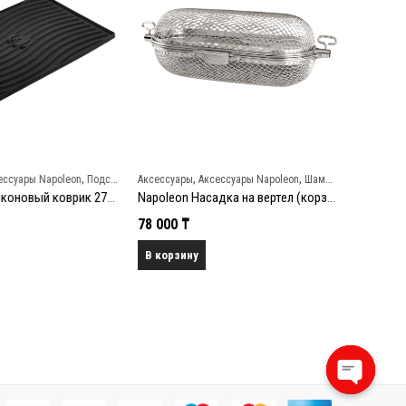
,
,
,
ссуары Napoleon
Подставки и ростеры
Аксессуары
Аксессуары Napoleon
Шампуры и вертелы
Аксессуары
Napoleon Силиконовый коврик 27х37 см
Napoleon Насадка на вертел (корзинка) из нержавеющей стали
78 000
₸
27 000
₸
В корзину
В корзин
Open