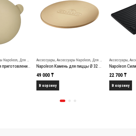
,
,
,
,
 Napoleon
Для пиццы и бургеров
Аксессуары
Аксессуары Napoleon
Для пиццы и бургеров
Аксессуары
Аксе
Napoleon Набор для приготовления пиццы PRO: камень, нож-колесо
Napoleon Камень для пиццы Ø 32 см
49 000
₸
22 700
₸
В корзину
В корзину