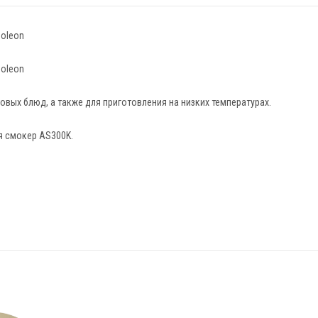
poleon
poleon
вых блюд, а также для приготовления на низких температурах.
я смокер AS300K.