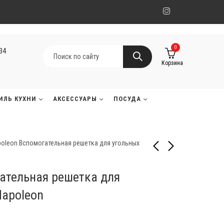
0
134
Корзина
ИЛЬ КУХНИ
АКСЕССУАРЫ
ПОСУДА
oleon Вспомогательная решетка для угольных
ательная решетка для
Big Green Egg Кочерга
Big Green Egg Щетка-
для золы (XXL/XL),
скребок для чистки
Napoleon
зеленая ручка
решетки
6 390
5 090
₸
₸