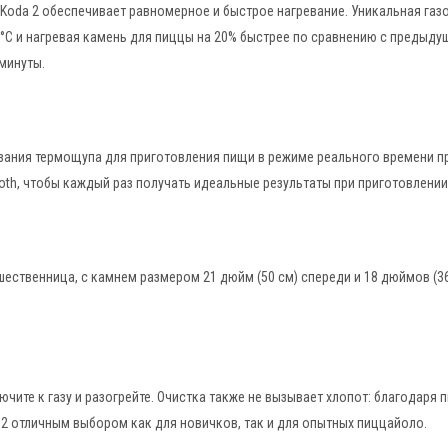
 Koda 2 обеспечивает равномерное и быстрое нагревание. Уникальная газ
0°C и нагревая камень для пиццы на 20% быстрее по сравнению с предыд
минуты.
зания термощупа для приготовления пищи в режиме реального времени 
oth, чтобы каждый раз получать идеальные результаты при приготовлении
ественница, с камнем размером 21 дюйм (50 см) спереди и 18 дюймов (36 
чите к газу и разогрейте. Очистка также не вызывает хлопот: благодаря
2 отличным выбором как для новичков, так и для опытных пиццайоло.