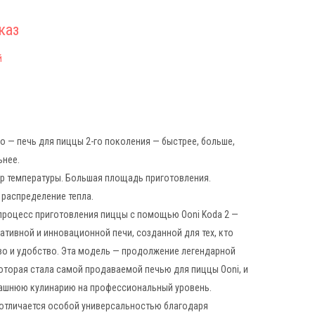
каз
й
ro — печь для пиццы 2-го поколения — быстрее, больше,
ьнее.
р температуры. Большая площадь приготовления.
распределение тепла.
процесс приготовления пиццы с помощью Ooni Koda 2 —
ативной и инновационной печи, созданной для тех, кто
во и удобство. Эта модель — продолжение легендарной
которая стала самой продаваемой печью для пиццы Ooni, и
ашнюю кулинарию на профессиональный уровень.
 отличается особой универсальностью благодаря