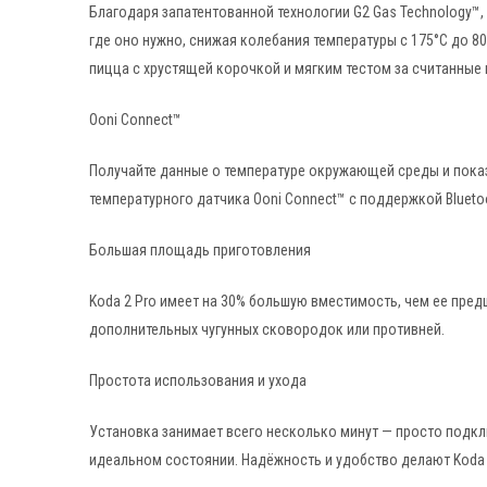
Благодаря запатентованной технологии G2 Gas Technology™,
где оно нужно, снижая колебания температуры с 175°C до 8
пицца с хрустящей корочкой и мягким тестом за считанные 
Ooni Connect™
Получайте данные о температуре окружающей среды и пока
температурного датчика Ooni Connect™ с поддержкой Blueto
Большая площадь приготовления
Koda 2 Pro имеет на 30% большую вместимость, чем ее предш
дополнительных чугунных сковородок или противней.
Простота использования и ухода
Установка занимает всего несколько минут — просто подклю
идеальном состоянии. Надёжность и удобство делают Koda 