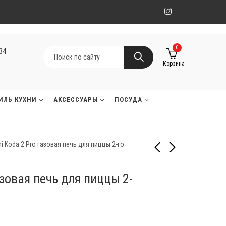
0
134
Корзина
ИЛЬ КУХНИ
АКСЕССУАРЫ
ПОСУДА
i Koda 2 Pro газовая печь для пиццы 2-го
азовая печь для пиццы 2-
Встраиваемый газовый
Ooni Koda 2 Max газовая
гриль Char-Broil
печь для пиццы 2-го
Medallion Series™ 4S
поколения
1 190 000
1 148 000
₸
₸