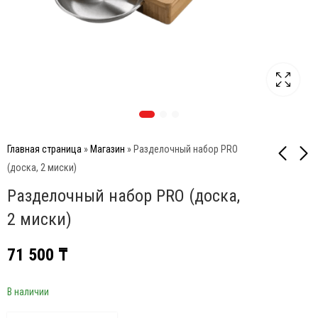
Главная страница
»
Магазин
»
Разделочный набор PRO
(доска, 2 миски)
Разделочный набор PRO (доска,
Набор сменных
Набор шампуров (8 шт.)
насадок PRO (для
2 миски)
35 700
₸
щетки 62035 PRO)
13 000
₸
71 500
₸
В наличии