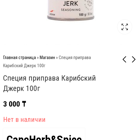
Главная страница
»
Магазин
»
Специя приправа
Карибский Джерк 100г
Специя приправа Карибский
Специя копченный BBQ
Специя Греческий
100г
лимон 100г
Джерк 100г
3 000
3 000
₸
₸
3 000
₸
Нет в наличии
CapeHerb&Spice