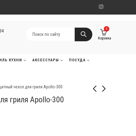
0
134
Корзина
ИЛЬ КУХНИ
АКСЕССУАРЫ
ПОСУДА
итный чехол для гриля Apollo-300
ля гриля Apollo-300
Защитный чехол для
Защитный чехол для
гриля "BIG 44"
грилей серии "18-LEG"
68 000
34 000
₸
₸