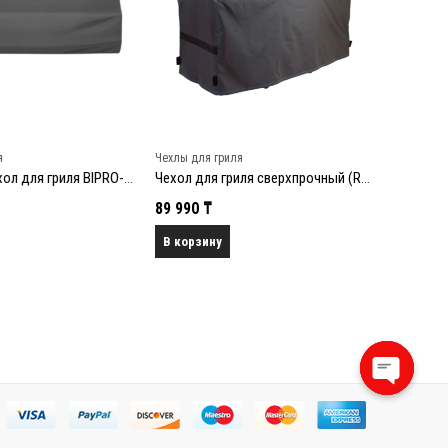
Чехлы для гриля
Аксессуары
Защитный чехол для гриля BIPRO-825
Чехол для гриля сверхпрочный (Regal 490, Sovereign XL) BK
89 990
₸
78 400
₸
В корзину
В корзин
Open
chaty