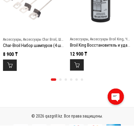
,
,
,
,
Аксессуары
Аксессуары Broil King
Чистка и уход
Аксессуары
Аксессуары Char Broil
Шампуры и вертелы
Broil King Восстановитель и удалитель ржавчины
Char-Broil Набор шампуров (4 шт) Grill+
12 900
₸
8 900
₸
Open
chaty
© 2026 qazgrill.kz. Все права защищены.