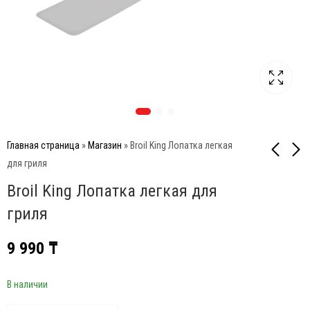
Главная страница
»
Магазин
»
Broil King Лопатка легкая
для гриля
Broil King Лопатка легкая для
Broil King Щипы
Broil King Набор
Стандартные
инструментов серии
гриля
Baron
14 900
₸
48 900
₸
9 990
₸
В наличии