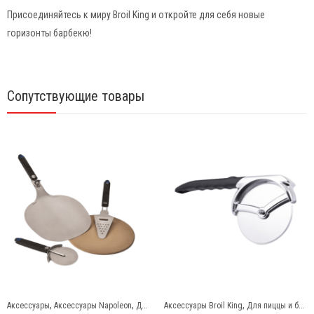
Присоединяйтесь к миру Broil King и откройте для себя новые
горизонты барбекю!
Сопутствующие товары
,
,
,
Napoleon
Для пиццы и бургеров
Аксессуары Broil King
Для пиццы и бургеров
Аксессуары Ooni
Для пицц