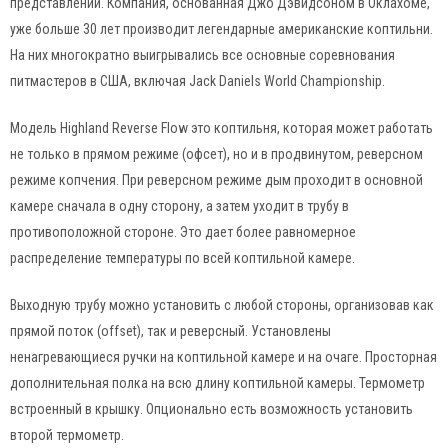
представлении. Компания, основанная Джо Дэвидсоном в Оклахоме,
уже больше 30 лет производит легендарные американские коптильни.
На них многократно выигрывались все основные соревнования
питмастеров в США, включая Jack Daniels World Championship.
Модель Highland Reverse Flow это коптильня, которая может работать
не только в прямом режиме (офсет), но и в продвинутом, реверсном
режиме копчения. При реверсном режиме дым проходит в основной
камере сначала в одну сторону, а затем уходит в трубу в
противоположной стороне. Это дает более равномерное
распределение температуры по всей коптильной камере.
Выходную трубу можно установить с любой стороны, организовав как
прямой поток (offset), так и реверсный. Установлены
ненагревающиеся ручки на коптильной камере и на очаге. Просторная
дополнительная полка на всю длину коптильной камеры. Термометр
встроенный в крышку. Опционально есть возможность установить
второй термометр.