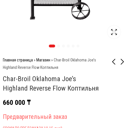
Главная страница
»
Магазин
»
Char-Broil Oklahoma Joe’s
Highland Reverse Flow Коптильня
Char-Broil Oklahoma Joe’s
Char-Broil Oklahoma
Char-Broil Oklahoma
Joe's JUDGE Угольный
Joe's BLACKJACK
Highland Reverse Flow Коптильня
гриль
Угольный гриль
660 000
360 000
₸
₸
660 000
₸
Предварительный заказ