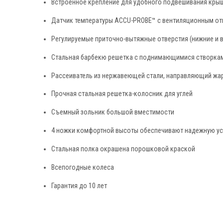
Встроенное крепление для удобного подвешивания крыш
Датчик температуры ACCU-PROBE™ с вентиляционным от
Регулируемые приточно-вытяжные отверстия (нижние и в
Стальная барбекю решетка с поднимающимися створками
Рассеиватель из нержавеющей стали, направляющий жар
Прочная стальная решетка-колосник для углей
Съемный зольник большой вместимости
4 ножки комфортной высоты обеспечивают надежную у
Стальная полка окрашена порошковой краской
Всепогодные колеса
Гарантия до 10 лет