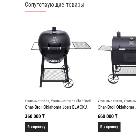
Сопутствующие товары
,
,
и Char Broil
Угольные грили
Угольные грили Char Broil
Угольные грили
Угольны
Char-Broil Oklahoma Joe’s HIGHLAND Offset Коптильня
Char-Broil Oklahoma Joe’s BLACKJACK Угольный гриль
360 000
₸
660 000
₸
В корзину
В корзину