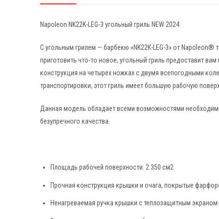
Napoleon NK22K-LEG-3 угольный гриль NEW 2024
С угольным грилем — барбекю «NK22K-LEG-3» от Napoleon® т
приготовить что-то новое, угольный гриль предоставит вам
конструкция на четырех ножках с двумя всепогодными коле
транспортировки, этот гриль имеет большую рабочую повер
Данная модель обладает всеми возможностями необходимым
безупречного качества.
Площадь рабочей поверхности: 2 350 см2
Прочная конструкция крышки и очага, покрытые фарфор
Ненагреваемая ручка крышки с теплозащитным экраном