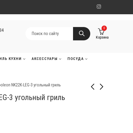
0
134
Корзина
ИЛЬ КУХНИ
АКСЕССУАРЫ
ПОСУДА
oleon NK22K-LEG-3 угольный гриль
EG-3 угольный гриль
Napoleon PRO22K-CART
Napoleon PRO-605
угольный гриль
угольный гриль
490 000
1 470 000
₸
₸