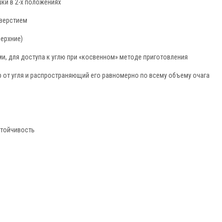
ки в 2-х положениях
верстием
ерхние)
, для доступа к углю при «косвенном» методе приготовления
 от угля и распространяющий его равномерно по всему объему очага
стойчивость