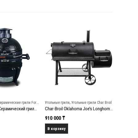
,
ерамические грили Fornetto
Угольные грили
Угольные грили Char Broil
Угольные г
Fornetto Small Керамический гриль размер 40 см, черный
Char-Broil Oklahoma Joe’s Longhorn Offset коптильня
910 000
₸
168 000
В корзину
В корзин