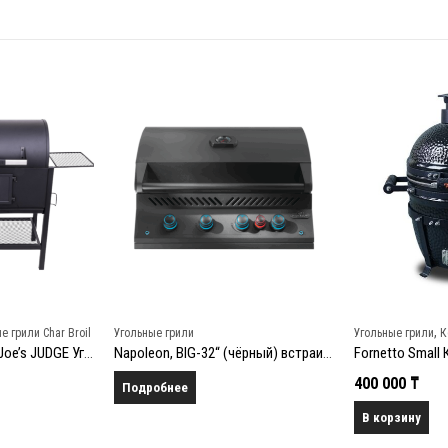
,
е грили Char Broil
Угольные грили
Угольные грили
К
Char-Broil Oklahoma Joe’s JUDGE Угольный гриль
Napoleon, BIG-32“ (чёрный) встраиваемый газовый гриль
400 000
₸
Подробнее
В корзину