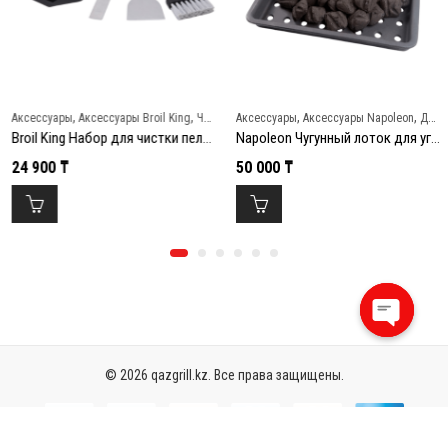
,
,
,
,
Аксессуары
Аксессуары Broil King
Чистка и уход
Аксессуары
Аксессуары Napoleon
Для копчения
Broil King Набор для чистки пеллетного гриля
Napoleon Чугунный лоток для углей и щепы
24 900
₸
50 000
₸
Open
chaty
© 2026 qazgrill.kz. Все права защищены.