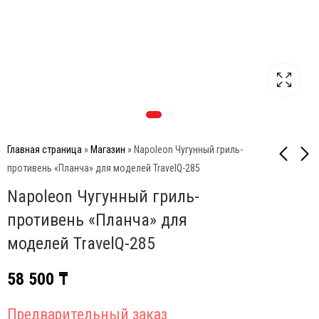
Главная страница
»
Магазин
»
Napoleon Чугунный гриль-
противень «Планча» для моделей TravelQ-285
Napoleon Чугунный гриль-
Monolith Решетка на
Big Green Egg Съемник
второй уровень для
для решетки
противень «Планча» для
гриля Monolith Classic
8 790
₸
8 000
₸
моделей TravelQ-285
58 500
₸
Предварительный заказ