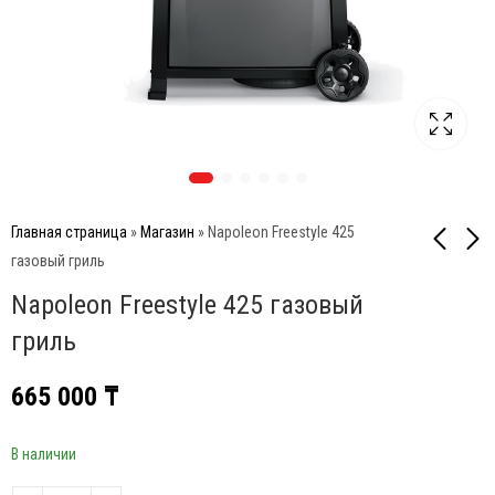
Главная страница
»
Магазин
»
Napoleon Freestyle 425
газовый гриль
Napoleon Freestyle 425 газовый
Napoleon Freestyle 365
Napoleon Legend 365 SB
SIB газовый гриль (с ИК
газовый гриль (с
гриль
горелкой 2/3)
конфоркой)
700 000
595 000
₸
₸
665 000
₸
В наличии