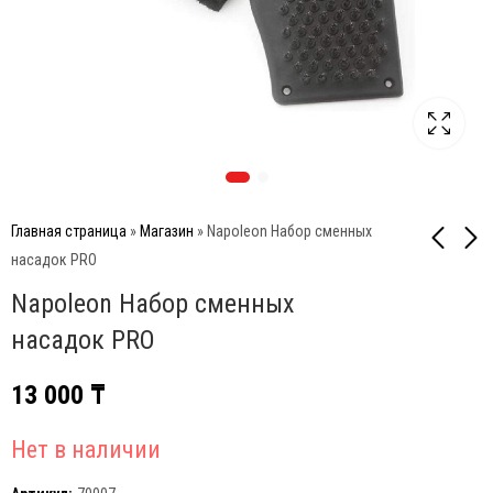
Главная страница
»
Магазин
»
Napoleon Набор сменных
насадок PRO
Napoleon Набор сменных
Napoleon Кисть
Napoleon Щетка для
силиконовая
чистки решеток гриля с
насадок PRO
(нержавеющая сталь)
латунным ворсом
20 000
12 300
₸
₸
(62028)
13 000
₸
Нет в наличии