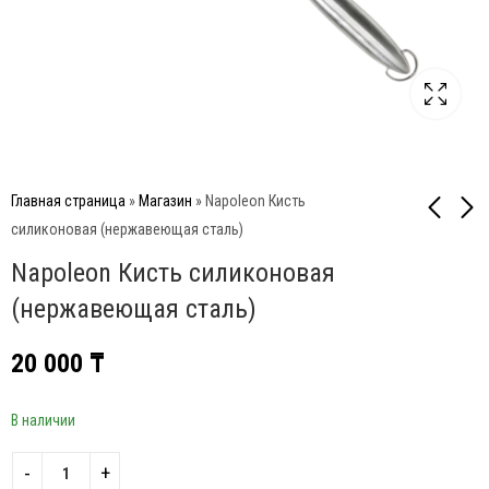
Главная страница
»
Магазин
»
Napoleon Кисть
силиконовая (нержавеющая сталь)
Napoleon Кисть силиконовая
Napoleon Скребок для
Napoleon Набор
решеток гриля
сменных насадок PRO
(нержавеющая сталь)
(спираль)
13 000
₸
17 000
₸
20 000
₸
В наличии