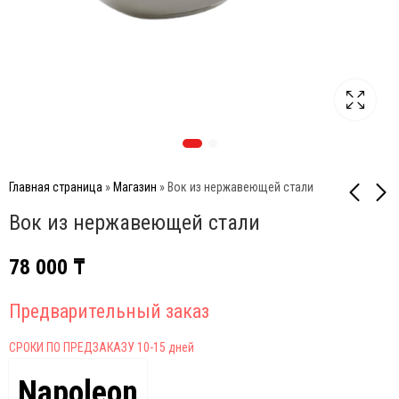
Главная страница
»
Магазин
»
Вок из нержавеющей стали
Вок из нержавеющей стали
Набор шампуров (8 шт.)
Когти кулинарные для
78 000
₸
измельчения мяса
35 700
₸
19 500
₸
Предварительный заказ
СРОКИ ПО ПРЕДЗАКАЗУ 10-15 дней
Napoleon