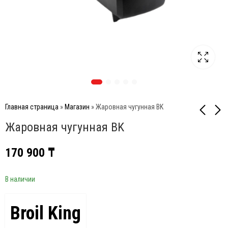
Главная страница
»
Магазин
»
Жаровная чугунная BK
Жаровная чугунная BK
Скребок для планче
Противень чугунный
170 900
₸
для PortaChef 320 (33
8 990
₸
см х 26,5 см) BK
68 900
₸
В наличии
Broil King