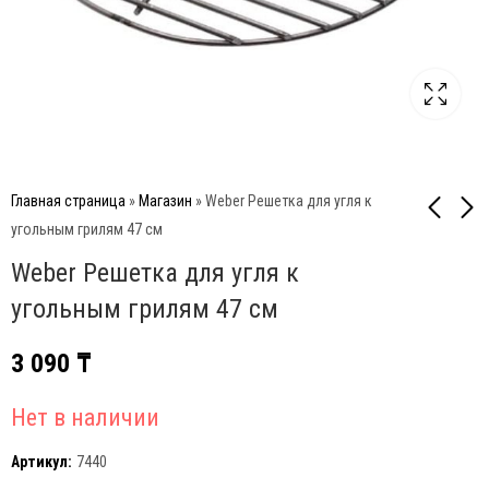
Главная страница
»
Магазин
»
Weber Решетка для угля к
угольным грилям 47 см
Weber Решетка для угля к
Broil King Узкий Вок
Char-Broil Решетка-
гриль антипригарная
угольным грилям 47 см
20 900
₸
2 390
₸
3 090
₸
Нет в наличии
Артикул:
7440