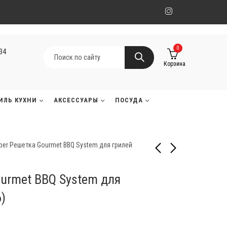
0
134
Корзина
ИЛЬ КУХНИ
АКСЕССУАРЫ
ПОСУДА
er Решетка Gourmet BBQ System для грилей
urmet BBQ System для
Big Green Egg Решетка
Big Green Egg Решетка
стальная
стальная
6)
мультиуровневая для
мультиуровневая для
32 290
22 330
₸
₸
гриля ХL
гриля L