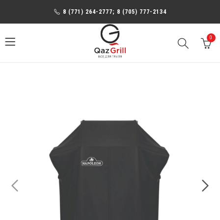
8 (771) 264-2777; 8 (705) 777-2134
0