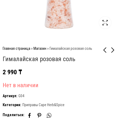
Главная страница
»
Магазин
»
Гималайская розовая соль
Гималайская розовая соль
Морская соль в
Сезонная Соль
2 990
₸
мельнице
3 990
₸
2 500
₸
Нет в наличии
Артикул:
G04
Категория:
Приправы Cape Herb&Spice
Поделиться: