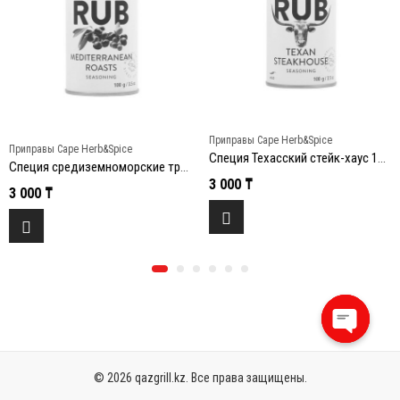
Приправы Cape Herb&Spice
Приправы Cape Herb&Spice
Специя Техасский стейк-хаус 100г
Специя средиземноморские травы 100г
3 000
₸
3 000
₸
Open
chaty
© 2026 qazgrill.kz. Все права защищены.