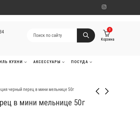
0
134
Корзина
ИЛЬ КУХНИ
АКСЕССУАРЫ
ПОСУДА
ция черный перец в мини мельнице 50г
рец в мини мельнице 50г
Специя Тропический
Специя чеснок и травы
лимон в мини мельнице
в мини мельнице 40г
45г
2 500
₸
4 000
₸