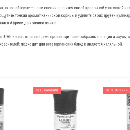
 на вашей кухне — наши специи славятся своей красочной упаковкой и 
ощутите тонкий аромат Кенийской корицы и удивите своих друзей кулина
ончика Африки до кончика языка!
уне, ЮАР и в настоящее время производит разнообразные специи и соусы,
красителей: подходит для вегетарианских блюд и является халяльной.
НЕТ В НАЛИЧИИ
НЕТ В НАЛИЧИИ