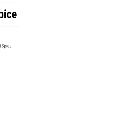
pice
&Spice