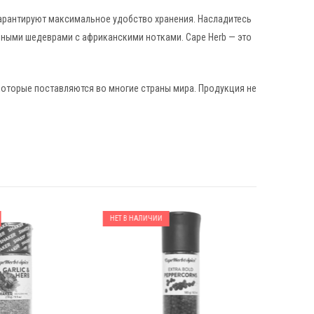
гарантируют максимальное удобство хранения. Насладитесь
рными шедеврами с африканскими нотками. Cape Herb — это
 которые поставляются во многие страны мира. Продукция не
НЕТ В НАЛИЧИИ
НЕТ В НАЛ