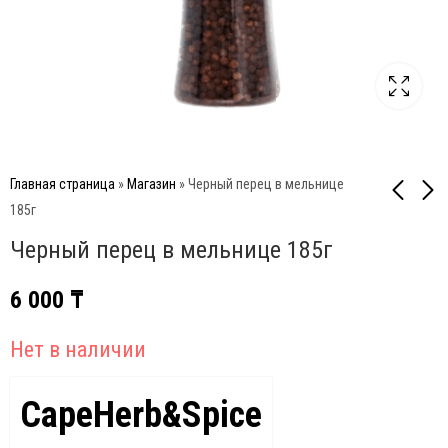
Главная страница
»
Магазин
»
Черный перец в мельнице
185г
Черный перец в мельнице 185г
Противень чугунный
Приправа для курицы в
полукруглый GRLLR
шейкере 275г
6 000
₸
Ember 22" GR
4 000
₸
49 900
₸
Нет в наличии
CapeHerb&Spice