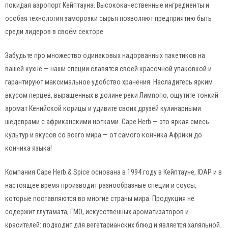
покидая аэропорт Кейптауна. Высококачественные ингредиенты и
особая технология заморозки сырья позволяют предприятию быть
среди лидеров в своём секторе.
Забудьте про множество одинаковых надорванных пакетиков на
вашей кухне — наши специи славятся своей красочной упаковкой и
гарантируют максимальное удобство хранения. Насладитесь ярким
вкусом перцев, выращенных в долине реки Лимпопо, ощутите тонкий
аромат Кенийской корицы и удивите своих друзей кулинарными
шедеврами с африканскими нотками. Cape Herb — это яркая смесь
культур и вкусов со всего мира — от самого кончика Африки до
кончика языка!
Компания Cape Herb & Spice основана в 1994 году в Кейптауне, ЮАР и в
настоящее время производит разнообразные специи и соусы,
которые поставляются во многие страны мира. Продукция не
содержит глутамата, ГМО, искусственных ароматизаторов и
красителей: подходит для вегетарианских блюд и является халяльной.