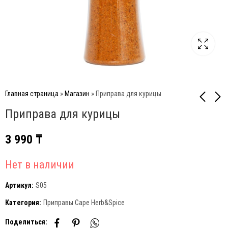
Главная страница
»
Магазин
»
Приправа для курицы
Приправа для курицы
Специя Африканское
Broil King BARON™ 420 BI
3 990
₸
барбекю BRAAI
Встраиваемый газовый
гриль
3 990
₸
1 099 900
₸
Нет в наличии
Артикул:
S05
Категория:
Приправы Cape Herb&Spice
Поделиться: