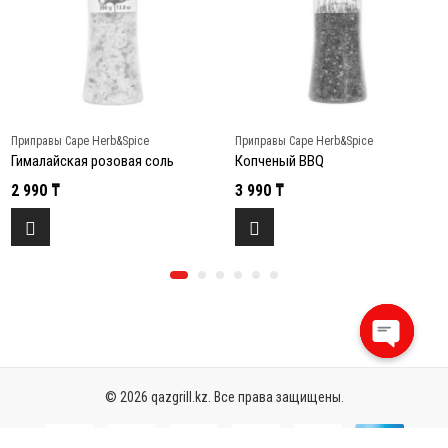
Приправы Cape Herb&Spice
Приправы Cape Herb&Spice
Гималайская розовая соль
Копченый BBQ
2 990
₸
3 990
₸
Open
chaty
© 2026 qazgrill.kz. Все права защищены.