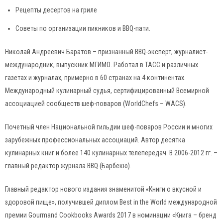
Рецепты десертов на гриле
Советы по организации пикников и BBQ-пати.
Николай Андреевич Баратов – признанный BBQ-эксперт, журналист-
международник, выпускник МГИМО. Работал в ТАСС и различных
газетах и журналах, примерно в 60 странах на 4 континентах.
Mеждународный кулинарный судья, сертифицированный Всемирной
ассоциацией сообществ шеф-поваров (WorldChefs – WACS).
Почетный член Национальной гильдии шеф-поваров России и многих
зарубежных профессиональных ассоциаций. Автор десятка
кулинарных книг и более 140 кулинарных телепередач. В 2006-2012 гг. –
главный редактор журнала BBQ (Барбекю).
Главный редактор нового издания знаменитой «Книги о вкусной и
здоровой пище», получившей диплом Best in the World международной
премии Gourmand Cookbooks Awards 2017 в номинации «Книга – бренд