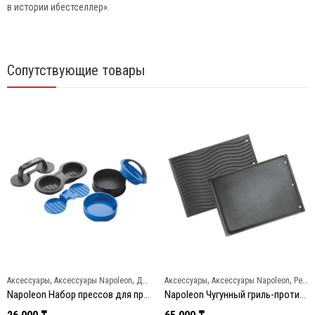
в истории ибестселлер».
Сопутствующие товары
,
,
,
,
Аксессуары
Аксессуары Napoleon
Для пиццы и бургеров
Аксессуары
Аксессуары Napoleon
Решетки и противни
Napoleon Набор прессов для приготовления бургеров
Napoleon Чугунный гриль-противень ‘Планча’ для моделей 325/410/495/600/750