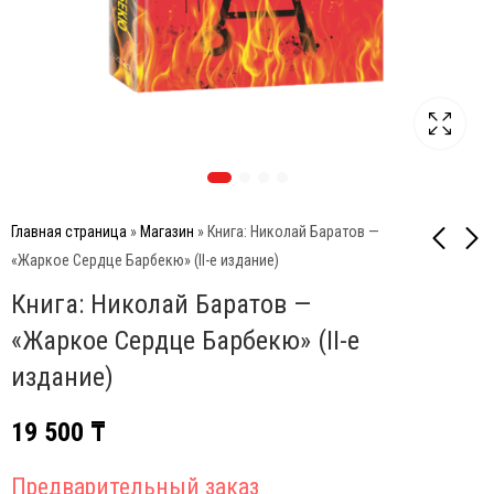
Главная страница
»
Магазин
»
Книга: Николай Баратов —
«Жаркое Сердце Барбекю» (II-е издание)
Книга: Николай Баратов —
Ремонтный комплект
Broil King GEM 310
внутреннего
газовый гриль
«Жаркое Сердце Барбекю» (II-е
освещения грилей
546 000
₸
12 000
₸
издание)
Napoleon
19 500
₸
Предварительный заказ