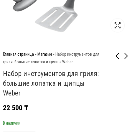
Главная страница
»
Магазин
»
Набор инструментов для
гриля: большие лопатка и щипцы Weber
Набор инструментов для гриля:
Лопатка для гриля
Набор инструментов
Weber
для гриля: компактные
большие лопатка и щипцы
щипцы и лопатка Weber
27 500
₸
30 000
₸
Weber
22 500
₸
В наличии