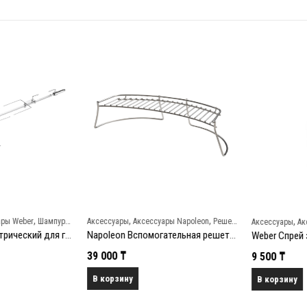
,
,
,
,
ы Weber
Шампуры и вертелы
Аксессуары
Аксессуары Napoleon
Решетки и противни
Аксессуары
Аксе
Weber Вертел электрический для гриля Genesis II 400/600 (7655)
Napoleon Вспомогательная решетка для угольных грилей Napoleon
39 000
₸
9 500
₸
В корзину
В корзину