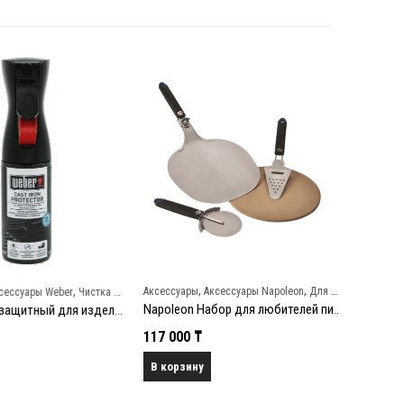
,
,
,
Аксессуары
Аксессуары Napoleon
Для пиццы и бургеров
ссуары Weber
Чистка и уход
Аксессуары
Napoleon Набор для любителей пиццы (4 предмета)
Weber Спрей защитный для изделий из чугуна
117 000
₸
28 000
₸
В корзину
В корзин