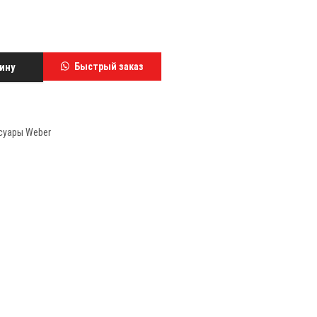
ину
Быстрый заказ
суары Weber