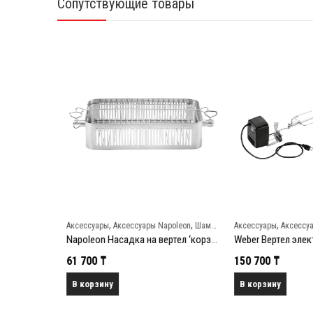
Сопутствующие товары
,
,
,
,
leon
Фартуки и перчатки
Аксессуары
Аксессуары Napoleon
Шампуры и вертелы
Аксессуары
Аксессуар
Napoleon Термостойкая перчатка для гриллинга
Napoleon Насадка на вертел ‘корзинка’ (с регулировкой зажима)
61 700
₸
150 700
₸
В корзину
В корзину