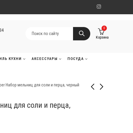
0
134
Корзина
ИЛЬ КУХНИ
АКСЕССУАРЫ
ПОСУДА
er Набор мельниц для соли и перца, черный
ниц для соли и перца,
Big Green Egg Набор
Napoleon Поварской
профессиональных
нож «Phantom Chef’s
ножей
Knife»
16 490
78 000
₸
₸